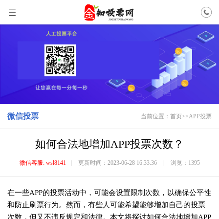
微信投票
当前位置：
首页
>>
APP投票
如何合法地增加APP投票次数？
微信客服: wsl8141
|
更新时间：2023-06-28 16:33:36
|
浏览：1395
在一些APP的投票活动中，可能会设置限制次数，以确保公平性
和防止刷票行为。然而，有些人可能希望能够增加自己的投票
次数，但又不违反规定和法律。本文将探讨如何合法地增加APP