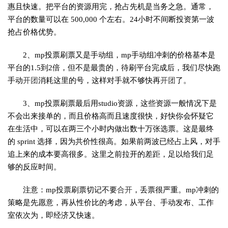
惠且快速。把平台的资源用完，抢占先机是当务之急。通常，
平台的数量可以在 500,000 个左右。24小时不间断投资第一波
抢占价格优势。
2、mp投票刷票又是手动组，mp手动组冲刺的价格基本是
平台的1.5到2倍，但不是最贵的，待刷平台完成后，我们尽快跑
手动
开团
消耗这里的号，这样对手就不够快再
开团
了。
3、mp投票刷票最后用studio资源，这些资源一般情况下是
不会出来接单的，而且价格高而且速度很快，好快你会怀疑它
在生活中，可以在两三个小时内做出数十万张选票。这是最终
的 sprint 选择，因为共价性很高。如果前两波已经占上风，对手
追上来的成本要高很多。这里之前拉开的差距，足以给我们足
够的反应时间。
注意：mp投票刷票切记不要
合开
，丢票很严重。mp冲刺的
策略是先愿意，再从性价比的考虑，从平台、手动发布、工作
室依次为，即经济又快速。