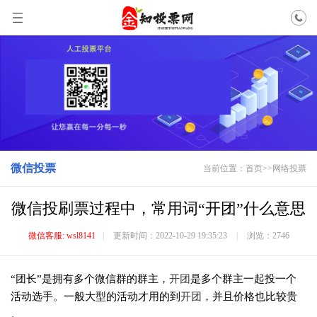
微信投票
当前位置：
首页
>>
网络投票
微信投刷票过程中，常用词“开团”什么意思
微信客服: wsl8141
|
更新时间：2022-10-29 19:35:23
|
浏览：2746
“团长”是拥有多个微信群的群主，
开团
是多个群主一起投一个
活动选手。一般大型的活动才用的到
开团
，并且价格也比较贵
。