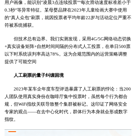
用户画像，能识别"凌晨3点连续投票""每次滑动速度标准差小于
0.3秒"等异常特征。某母婴品牌在2023年儿童绘画大赛中使用
的"真人众包"刷票，就因投票者平均年龄22岁与活动定位严重不
符被系统捕获。
但技术总有边界。我们实测发现，采用4G/5G网络动态切换
+真实设备矩阵+自然时间间隔的分布式人工投票，在单日500票
以下时系统误判率高达78%。这为合规范围内的运营策略调整
提供了可能空间
人工刷票的量子纠缠困境
2023年某车企年度车型评选暴露了人工刷票的悖论：当200
人团队使用真实身份在咖啡厅集中投票时，虽然每个行为都合
规，但WiFi指纹关联导致整个集群被标记。这印证了网络安全
专家的观点——在去中心化时代，群体行为本身就会形成数字
指纹。